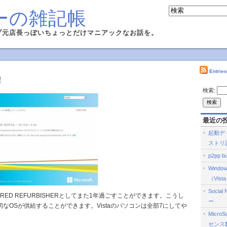
ーの雑記帳
プ元店長っぽいちょっとだけマニアックなお話を。
Entrie
！
検索:
最近の
起動デ
ストリ
p2pp bu
Wind
（Vist
Social
ISTERED REFURBISHERとしてまた1年過ごすことができます。こうし
ー
なOSが供給することができます。Vistaのパソコンは全部7にしてや
Micro
センス