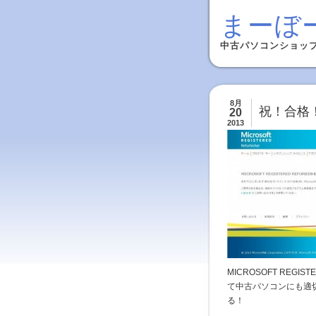
まーぼ
中古パソコンショッ
8月
祝！合格
20
2013
MICROSOFT REG
て中古パソコンにも適切
る！