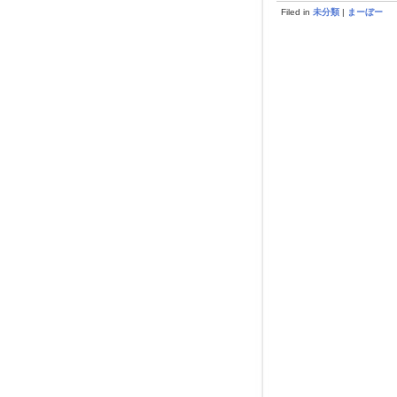
Filed in
未分類
|
まーぼー