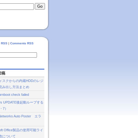
s RSS
|
Comments RSS
投稿
ィスクからの内蔵HDDのレジ
読み出し方法まとめ
rnboot check failed
ows UPDATE後起動ループする
a・7）
 Networks Auto Poster エラ
Soft Office製品の使用可能ライ
数について