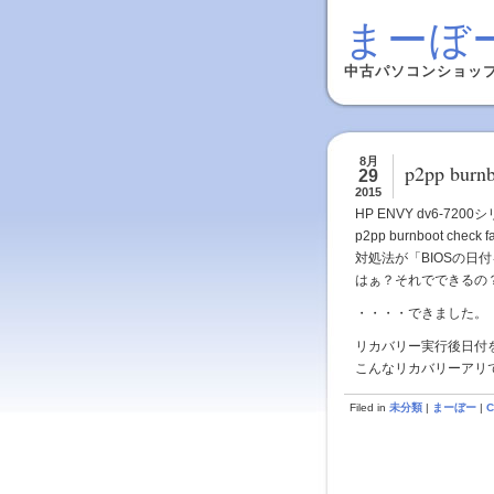
まーぼ
中古パソコンショッ
8月
p2pp burnb
29
2015
HP ENVY dv6-72
p2pp burnboot c
対処法が「BIOSの日
はぁ？それでできるの
・・・・できました。
リカバリー実行後日付
こんなリカバリーアリ
Filed in
未分類
|
まーぼー
|
C