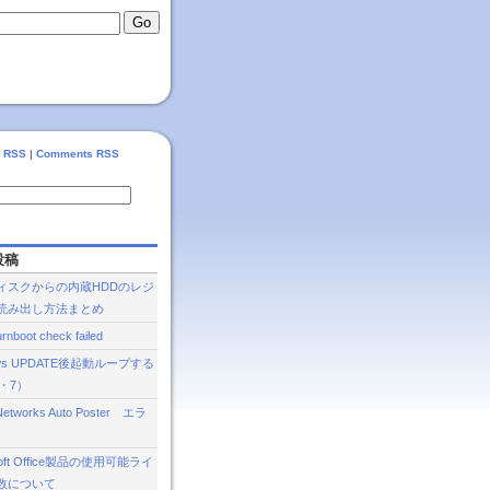
s RSS
|
Comments RSS
投稿
ィスクからの内蔵HDDのレジ
読み出し方法まとめ
rnboot check failed
ows UPDATE後起動ループする
a・7）
 Networks Auto Poster エラ
Soft Office製品の使用可能ライ
数について