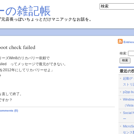
ーの雑記帳
プ元店長っぽいちょっとだけマニアックなお話を。
Entrie
oot check failed
検索:
00シリーズWin8のリカバリー依頼で
heck failed ってメッセージで復元ができない。
付を2012年にしてリカバリーせよ」
最近の
？
起動デ
ストリ
p2pp bu
を直して終了。
Wind
ですか？
（Vist
omments (0)
Social
ー
Micro
センス