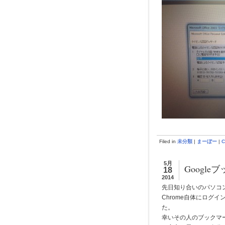
Filed in
未分類
|
まーぼー
|
C
5月
Google
18
2014
先日知り合いのパソコンで
Chrome自体にログ
た。
幸いその人のブックマー