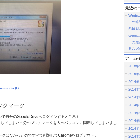
最近の
Windo
ーの雑記帳
具合 
Windo
ーの雑記帳
具合 
アーカ
2018
2015
2014年
omments (0)
2014
2014
ブックマーク
2014
2014
自分のGoogleDriveへログインするところを
2014
インしてしまい自分のブックマークを人のパソコンに同期してしまいまし
2014
クはなかったのですべて削除してChromeをログアウト。
2014