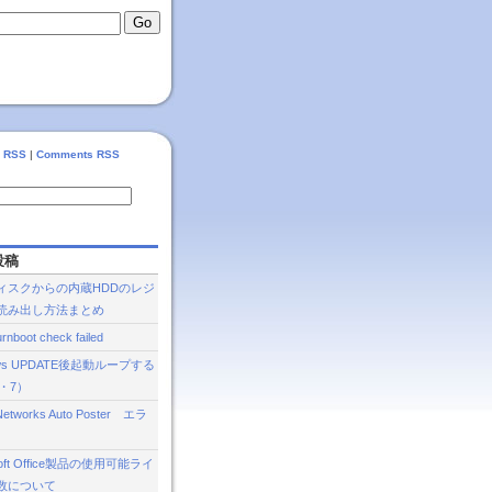
s RSS
|
Comments RSS
投稿
ィスクからの内蔵HDDのレジ
読み出し方法まとめ
rnboot check failed
ows UPDATE後起動ループする
a・7）
 Networks Auto Poster エラ
Soft Office製品の使用可能ライ
数について