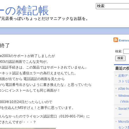
ーの雑記帳
プ元店長っぽいちょっとだけマニアックなお話を。
Entrie
03終了
検索:
ffice2003のサポートが終了しましたが
e2003の認証画面でこんな文句が。
ス認証手続きは、この製品ではサポートされていません」
最近の
ーネット認証も通信エラーの為行えませんでした。
起動デ
画面が出てから 電話認証の画面を見たから
ストリ
がら電話番号出さないように書き換えたな」と思っていたら
p2pp bu
コンにインストールしても同じ画面が！
Wind
（Vist
日が2003年10月24日だったらしいので
弾を仕込んだMSすげぇ！と勝手に思っています。
Social
ー
なかったのでライセンス認証窓口（0120-801-734）に
Micro
できたんですが・・・？
センス