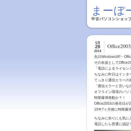
まーぼ
中古パソコンショッ
5月
Office20
26
2014
先日WindowsXP・O
その余波としてOffic
「電話によるライセン
ちなみに昨日はインタ
てっきり通信エラーの
「通信エラーと言いな
オフライン環境のパソ
時限爆弾発動か？！
Office2003の発売
10年7ヶ月後に時限爆
ちなみに余りにも気に入ら
電話したら普通に認証