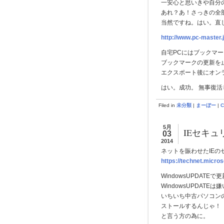
一安心と思いきや自分
あれ？あ！さっきの全
当然ですね。はい。直
http://www.pc-master
自宅PCにはブックマ
ブックマークの更新を
エクスポート後にオン
はい。成功。 無事復
Filed in
未分類
|
まーぼー
|
C
5月
IEセキ
03
2014
ネットを賑わせたIE
https://technet.micros
WindowsUPDAT
WindowsUPDAT
いちいち中古パソコン
ストールするんじゃ！
と言う方の為に。