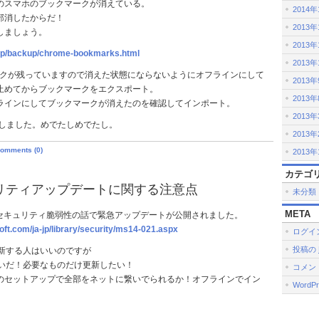
のスマホのブックマークが消えている。
2014
部消したからだ！
2013年
しましょう。
2013年
.jp/backup/chrome-bookmarks.html
2013年
ークが残っていますので消えた状態にならないようにオフラインにして
2013
止めてからブックマークをエクスポート。
2013
ラインにしてブックマークが消えたのを確認してインポート。
2013
活しました。めでたしめでたし。
2013
omments (0)
2013
カテゴ
ュリティアップデートに関する注意点
未分類
META
のセキュリティ脆弱性の話で緊急アップデートが公開されました。
oft.com/ja-jp/library/security/ms14-021.aspx
ログイ
投稿の
Eで更新する人はいいのですが
Eは嫌いだ！必要なものだけ更新したい！
コメン
のセットアップで全部をネットに繋いでられるか！オフラインでイン
WordPr